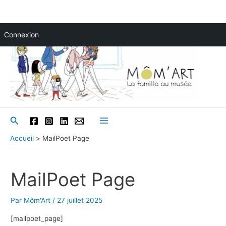
Aller
Connexion
au
contenu
Rechercher
Main
Accueil
MailPoet Page
Menu
MailPoet Page
Par
Môm'Art
/
27 juillet 2025
[mailpoet_page]