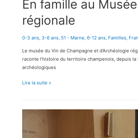
En famille au Musée
régionale
0-3 ans
,
3-6 ans
,
51 - Marne
,
6-12 ans
,
Familles
,
Fra
Le musée du Vin de Champagne et d’Archéologie régi
raconte l’histoire du territoire champenois, depuis la 
archéologiques
En
Lire la suite »
famille
au
Musée
du
vin
de