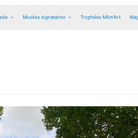
usée
Musées signataires
Trophées Môm’Art
Mag