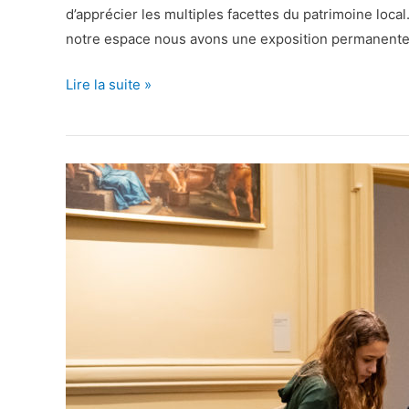
d’apprécier les multiples facettes du patrimoine loc
notre espace nous avons une exposition permanente
En
Lire la suite »
famille
au
Centre
d’Interprétation
de
l’Architecture
et
du
Patrimoine
de
Sedan
!