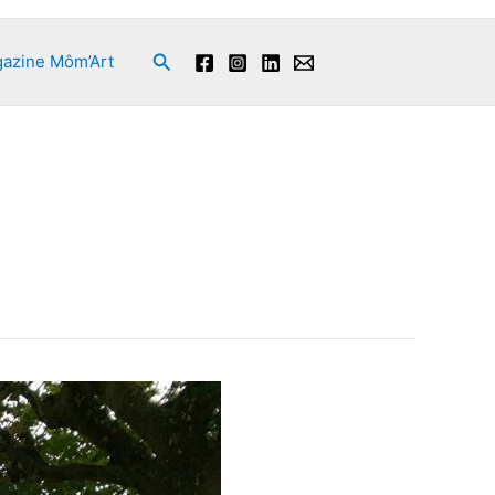
Rechercher
azine Môm’Art