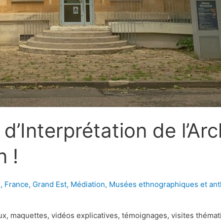
 d’Interprétation de l’Ar
 !
s
,
France
,
Grand Est
,
Médiation
,
Musées ethnographiques et ant
x, maquettes, vidéos explicatives, témoignages, visites thémati