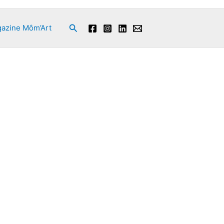
Rechercher
azine Môm’Art