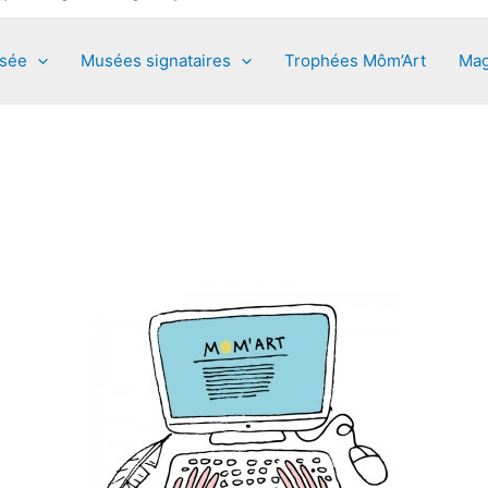
usée
Musées signataires
Trophées Môm’Art
Mag