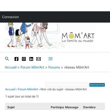
Aller
Connexion
au
contenu
Rechercher
Main
Accueil
Forum Môm’Art
Forums
réseau Môm'Art
Menu
Accueil
›
Forum Môm’Art
›
Mot-clé du sujet : réseau Môm'Art
1 sujet (sur un total de 1)
Sujet
Participa
Message
Dernière