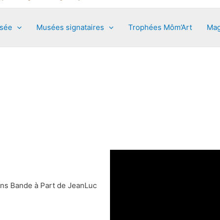
usée
Musées signataires
Trophées Môm’Art
Mag
ans Bande à Part de JeanLuc