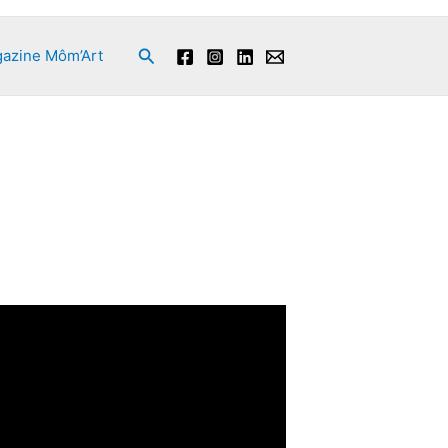
Rechercher
azine Môm’Art