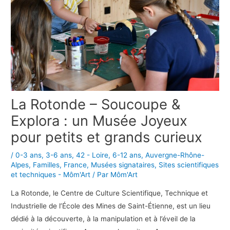
La Rotonde – Soucoupe &
Explora : un Musée Joyeux
pour petits et grands curieux
/
0-3 ans
,
3-6 ans
,
42 - Loire
,
6-12 ans
,
Auvergne-Rhône-
Alpes
,
Familles
,
France
,
Musées signataires
,
Sites scientifiques
et techniques - Môm'Art
/ Par
Môm'Art
La Rotonde, le Centre de Culture Scientifique, Technique et
Industrielle de l’École des Mines de Saint-Étienne, est un lieu
dédié à la découverte, à la manipulation et à l’éveil de la