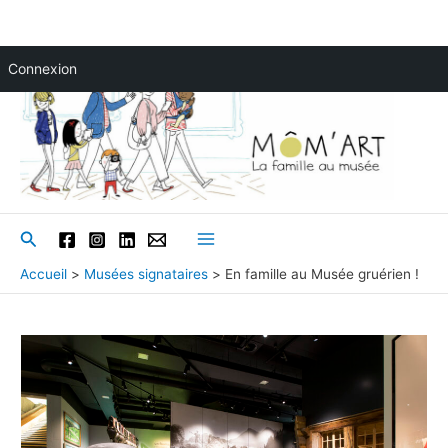
Aller
Connexion
au
contenu
Rechercher
Main
Accueil
Musées signataires
En famille au Musée gruérien !
Menu