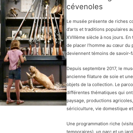
cévenoles
Le musée présente de riches co
d’arts et traditions populaires 
XVIIIème siècle à nos jours. En
de placer l’homme au cœur du p
deviennent témoins de savoir-fai
Depuis septembre 2017, le musé
ancienne filature de soie et u
objets de la collection. Le par
différentes thématiques qui ont 
paysage, productions agricoles, 
sériciculture, vie domestique et 
Une programmation riche (visite
temporaires), un parc et un jar