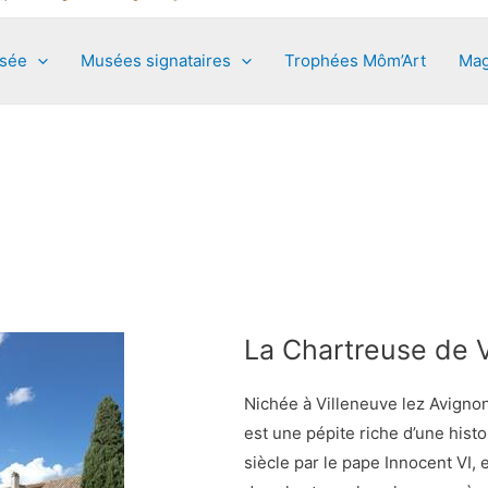
usée
Musées signataires
Trophées Môm’Art
Mag
La Chartreuse de V
Nichée à Villeneuve lez Avigno
est une pépite riche d’une hist
siècle par le pape Innocent VI, 