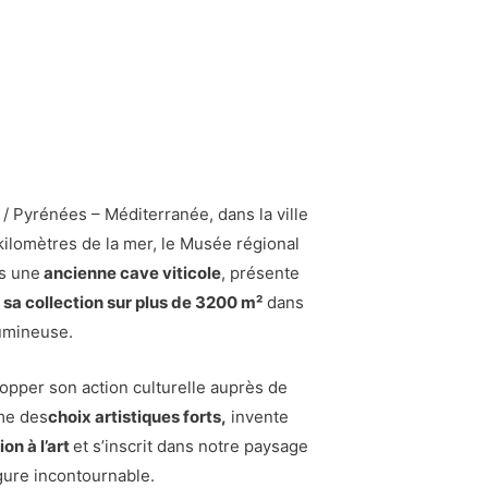
/ Pyrénées – Méditerranée, dans la ville
kilomètres de la mer, le Musée régional
ns une
ancienne cave viticole
, présente
 sa collection sur plus de 3200 m²
dans
lumineuse.
opper son action culturelle auprès de
rme des
choix artistiques forts
,
invente
n à l’art
et s’inscrit dans notre paysage
gure incontournable.