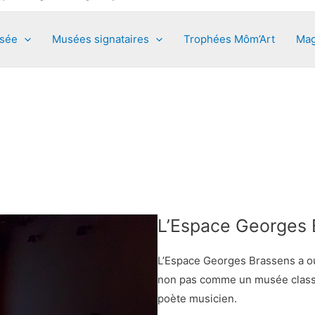
usée
Musées signataires
Trophées Môm’Art
Mag
L’Espace Georges 
L’Espace Georges Brassens a ou
non pas comme un musée class
poète musicien.