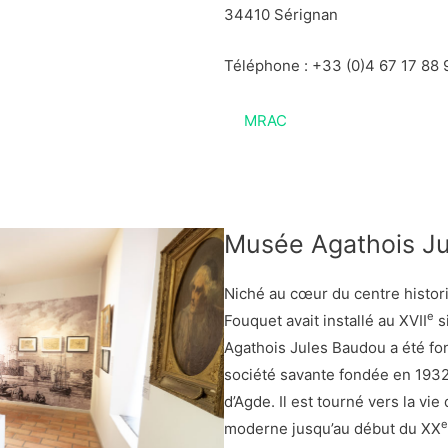
34410 Sérignan
Téléphone : +33 (0)4 67 17 88 
MRAC
Musée Agathois J
Niché au cœur du centre histor
e
Fouquet avait installé au XVII
s
Agathois Jules Baudou a été fon
société savante fondée en 1932 
d’Agde. Il est tourné vers la vi
e
moderne jusqu’au début du XX