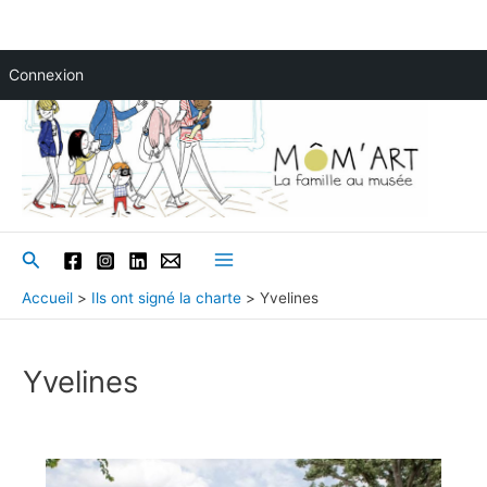
Aller
Connexion
au
contenu
Rechercher
Main
Accueil
Ils ont signé la charte
Yvelines
Menu
Yvelines