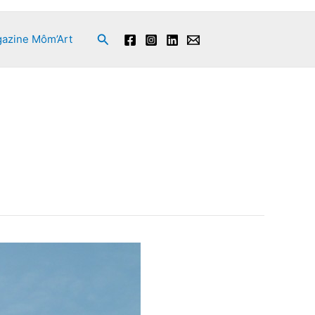
Rechercher
azine Môm’Art