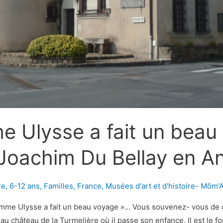
 Ulysse a fait un beau
Joachim Du Bellay en A
re
,
6-12 ans
,
Familles
,
France
,
Musées d'art et d'histoire- Môm'A
mme Ulysse a fait un beau voyage »… Vous souvenez- vous de ce
 au château de la Turmelière où il passe son enfance. Il est le f