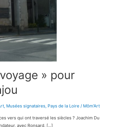
 voyage » pour
njou
rt
,
Musées signataires
,
Pays de la Loire
/
Môm'Art
s vers qui ont traversé les siècles ? Joachim Du
ondateur, avec Ronsard, […]