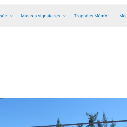
usée
Musées signataires
Trophées Môm’Art
Mag