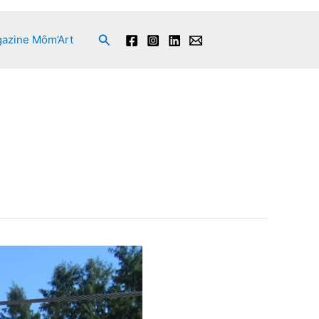
Rechercher
azine Môm’Art