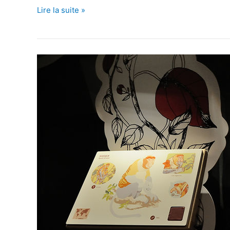
Les
Lire la suite »
tortues,
sous
tous
les
angles…