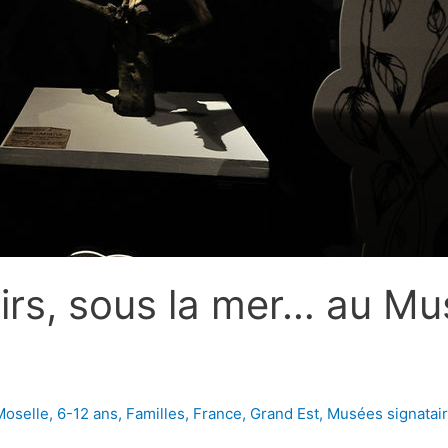
 airs, sous la mer… au 
Moselle
,
6-12 ans
,
Familles
,
France
,
Grand Est
,
Musées signatai