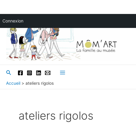
Aller
Connexion
au
contenu
Rechercher
Main
Accueil
ateliers rigolos
Menu
ateliers rigolos