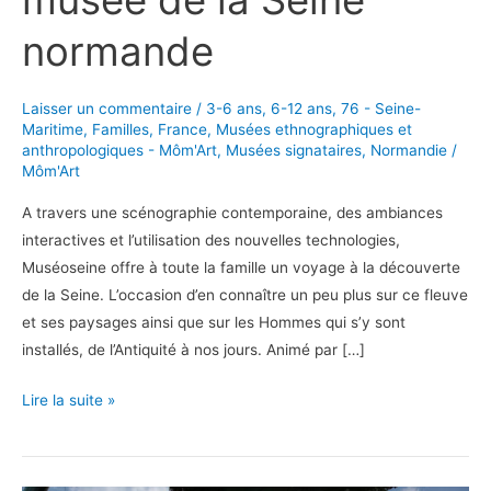
musée de la Seine
normande
Laisser un commentaire
/
3-6 ans
,
6-12 ans
,
76 - Seine-
Maritime
,
Familles
,
France
,
Musées ethnographiques et
anthropologiques - Môm'Art
,
Musées signataires
,
Normandie
/
Môm'Art
A travers une scénographie contemporaine, des ambiances
interactives et l’utilisation des nouvelles technologies,
Muséoseine offre à toute la famille un voyage à la découverte
de la Seine. L’occasion d’en connaître un peu plus sur ce fleuve
et ses paysages ainsi que sur les Hommes qui s’y sont
installés, de l’Antiquité à nos jours. Animé par […]
Plongez
Lire la suite »
au
coeur
d’un