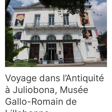
fleuve
à
MuseoSeine,
le
musée
de
la
Seine
normande
Voyage dans l’Antiquité
à Juliobona, Musée
Gallo-Romain de