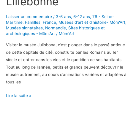
Lillebonne
Laisser un commentaire
/
3-6 ans
,
6-12 ans
,
76 - Seine-
Maritime
,
Familles
,
France
,
Musées d'art et d'histoire- Môm'Art
,
Musées signataires
,
Normandie
,
Sites historiques et
archéologiques - Môm'Art
/
Môm'Art
Visiter le musée Juliobona, c’est plonger dans le passé antique
de cette capitale de cité, construite par les Romains au Ier
siècle et entrer dans les vies et le quotidien de ses habitants.
Tout au long de l’année, petits et grands peuvent découvrir le
musée autrement, au cours d’animations variées et adaptées à
tous les
Voyage
Lire la suite »
dans
l’Antiquité
à
Juliobona,
Musée