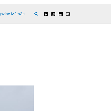
Rechercher
azine Môm’Art