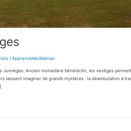
èges
urels
/
ApprendsMoiMaman
e Jumièges. Ancien monastère bénédictin, les vestiges permette
eurs laissent imaginer de grands mystères : la déambulation à tr
]