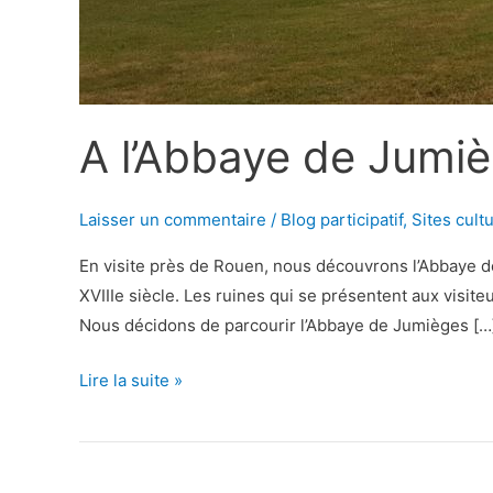
A l’Abbaye de Jumi
Laisser un commentaire
/
Blog participatif
,
Sites cult
En visite près de Rouen, nous découvrons l’Abbaye d
XVIIIe siècle. Les ruines qui se présentent aux visit
Nous décidons de parcourir l’Abbaye de Jumièges […
A
Lire la suite »
l’Abbaye
de
Jumièges