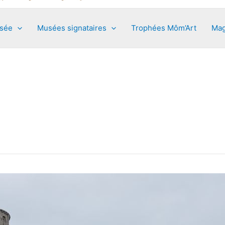
usée
Musées signataires
Trophées Môm’Art
Mag