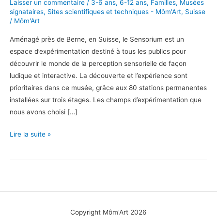
Laisser un commentaire
/
3-6 ans
,
6-12 ans
,
Familles
,
Musées
signataires
,
Sites scientifiques et techniques - Môm'Art
,
Suisse
/
Môm'Art
Aménagé près de Berne, en Suisse, le Sensorium est un
espace d’expérimentation destiné à tous les publics pour
découvrir le monde de la perception sensorielle de façon
ludique et interactive. La découverte et l’expérience sont
prioritaires dans ce musée, grâce aux 80 stations permanentes
installées sur trois étages. Les champs d’expérimentation que
nous avons choisi […]
Tous
Lire la suite »
vos
sens
en
éveil
au
Sensorium
Copyright Môm'Art 2026