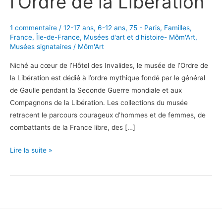
l’Ordre de la Libération
1 commentaire
/
12-17 ans
,
6-12 ans
,
75 - Paris
,
Familles
,
France
,
Île-de-France
,
Musées d'art et d'histoire- Môm'Art
,
Musées signataires
/
Môm'Art
Niché au cœur de l’Hôtel des Invalides, le musée de l’Ordre de
la Libération est dédié à l’ordre mythique fondé par le général
de Gaulle pendant la Seconde Guerre mondiale et aux
Compagnons de la Libération. Les collections du musée
retracent le parcours courageux d’hommes et de femmes, de
combattants de la France libre, des […]
En
Lire la suite »
famille
au
musée
de
l’Ordre