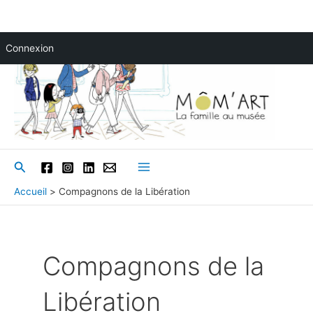
Aller
Connexion
au
contenu
Rechercher
Main
Accueil
Compagnons de la Libération
Menu
Compagnons de la
Libération