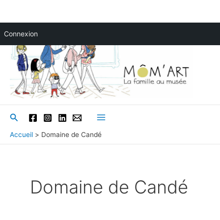
Aller
Connexion
au
contenu
Rechercher
Main
Accueil
Domaine de Candé
Menu
Domaine de Candé