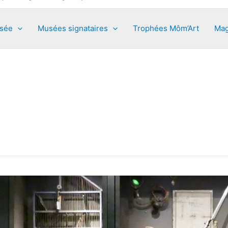
usée
Musées signataires
Trophées Môm’Art
Mag