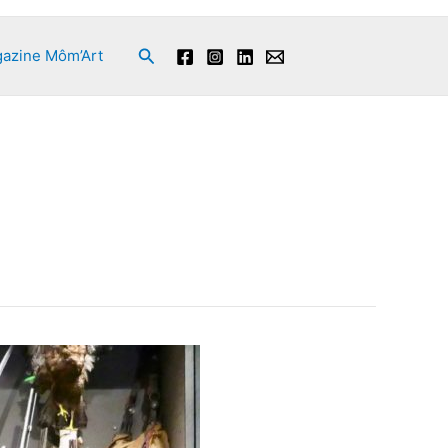
Rechercher
azine Môm’Art