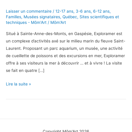
Laisser un commentaire
/
12-17 ans
,
3-6 ans
,
6-12 ans
,
Familles
,
Musées signataires
,
Québec
,
Sites scientifiques et
techniques - Môm'Art
/
Môm'Art
Situé à Sainte-Anne-des-Monts, en Gaspésie, Exploramer est
un complexe d’activités axé sur le milieu marin du fleuve Saint-
Laurent. Proposant un parc aquarium, un musée, une activité
de cueillette de poissons et des excursions en mer, Exploramer
offre à ses visiteurs la mer à découvrir … et à vivre ! La visite
se fait en quatre […]
Exploramer,
Lire la suite »
la
mer
à
découvrir
Copyright Môm'Art 2026