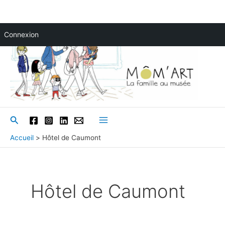
Aller
Connexion
au
contenu
Rechercher
Main
Accueil
Hôtel de Caumont
Menu
Hôtel de Caumont