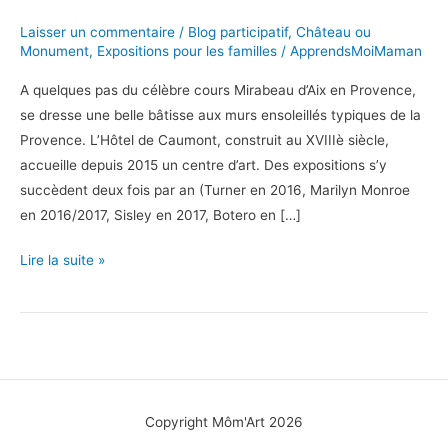
Laisser un commentaire
/
Blog participatif
,
Château ou
Monument
,
Expositions pour les familles
/
ApprendsMoiMaman
A quelques pas du célèbre cours Mirabeau d’Aix en Provence,
se dresse une belle bâtisse aux murs ensoleillés typiques de la
Provence. L’Hôtel de Caumont, construit au XVIIIè siècle,
accueille depuis 2015 un centre d’art. Des expositions s’y
succèdent deux fois par an (Turner en 2016, Marilyn Monroe
en 2016/2017, Sisley en 2017, Botero en […]
L’Hôtel
Lire la suite »
de
Caumont
à
Aix
en
Provence
Copyright Môm'Art 2026