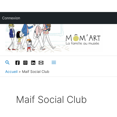
Aller
Connexion
au
contenu
Rechercher
Main
Accueil
Maif Social Club
Menu
Maif Social Club