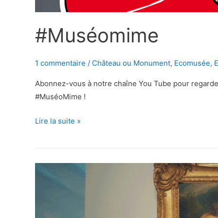
#Muséomime
1 commentaire
/
Château ou Monument
,
Ecomusée
,
Abonnez-vous à notre chaîne You Tube pour regarder
#MuséoMime !
#Muséomime
Lire la suite »