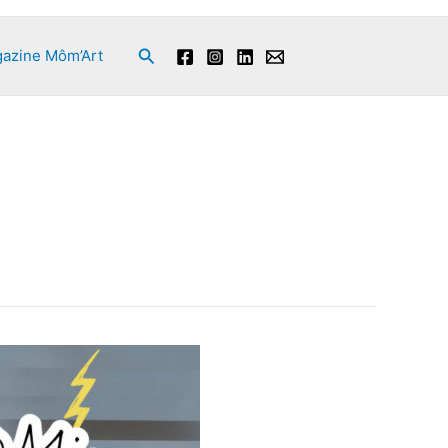
Rechercher
azine Môm’Art