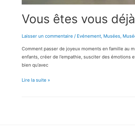
Vous êtes vous déj
Laisser un commentaire
/
Evénement
,
Musées
,
Musé
Comment passer de joyeux moments en famille au musé
enfants, créer de l’empathie, susciter des émotions 
bien qu’avec
Vous
Lire la suite »
êtes
vous
déjà
amusés
dans
un