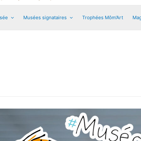
usée
Musées signataires
Trophées Môm’Art
Mag