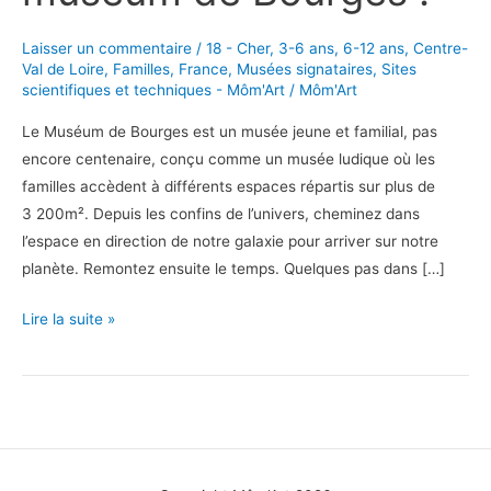
Laisser un commentaire
/
18 - Cher
,
3-6 ans
,
6-12 ans
,
Centre-
Val de Loire
,
Familles
,
France
,
Musées signataires
,
Sites
scientifiques et techniques - Môm'Art
/
Môm'Art
Le Muséum de Bourges est un musée jeune et familial, pas
encore centenaire, conçu comme un musée ludique où les
familles accèdent à différents espaces répartis sur plus de
3 200m². Depuis les confins de l’univers, cheminez dans
l’espace en direction de notre galaxie pour arriver sur notre
planète. Remontez ensuite le temps. Quelques pas dans […]
J’ai
Lire la suite »
vu
un
éléphant
qui
a
croisé