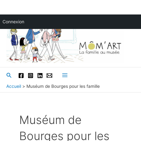
Aller
Connexion
au
contenu
Rechercher
Main
Accueil
Muséum de Bourges pour les famille
Menu
Muséum de
Bourges pour les