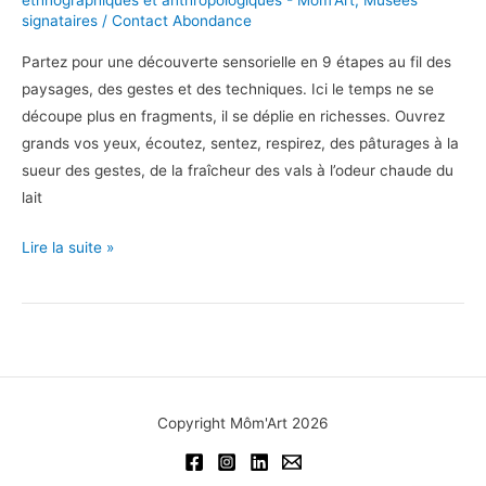
ethnographiques et anthropologiques - Môm'Art
,
Musées
signataires
/
Contact Abondance
Partez pour une découverte sensorielle en 9 étapes au fil des
paysages, des gestes et des techniques. Ici le temps ne se
découpe plus en fragments, il se déplie en richesses. Ouvrez
grands vos yeux, écoutez, sentez, respirez, des pâturages à la
sueur des gestes, de la fraîcheur des vals à l’odeur chaude du
lait
Découverte
Lire la suite »
sensorielle
à
la
Maison
du
Fromage
Copyright Môm'Art 2026
Abondance,
à