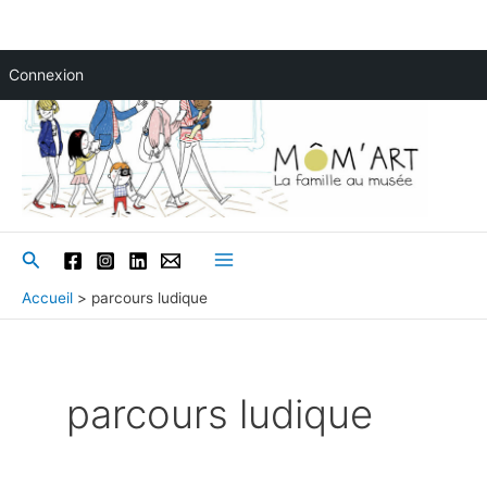
Aller
Connexion
au
contenu
Rechercher
Main
Accueil
parcours ludique
Menu
parcours ludique