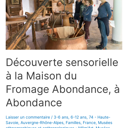
Découverte sensorielle
à la Maison du
Fromage Abondance, à
Abondance
Laisser un commentaire
/
3-6 ans
,
6-12 ans
,
74 - Haute-
Savoie
,
Auvergne-Rhône-Alpes
,
Familles
,
France
,
Musées