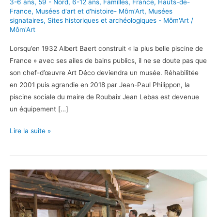
3-6 ans
,
59 - Nord
,
6-12 ans
,
Familles
,
France
,
Hauts-de-
France
,
Musées d'art et d'histoire- Môm'Art
,
Musées
signataires
,
Sites historiques et archéologiques - Môm'Art
/
Môm'Art
Lorsqu’en 1932 Albert Baert construit « la plus belle piscine de
France » avec ses ailes de bains publics, il ne se doute pas que
son chef-d’œuvre Art Déco deviendra un musée. Réhabilitée
en 2001 puis agrandie en 2018 par Jean-Paul Philippon, la
piscine sociale du maire de Roubaix Jean Lebas est devenue
un équipement […]
Le
Lire la suite »
Musée
La
Piscine
de
Roubaix
en
famille