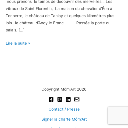
nous prenons le temps de découvrir des merveilles… Les
vitraux de Saint Florentin, La maison du chevalier d’Éon à
Tonnerre, le château de Tanlay et quelques kilomètres plus
loin…le château d’Ancy le Franc Passée la porte du
palais, […]
Un
Lire la suite »
palais
italien
de
la
Renaissance
en
Copyright Môm'Art 2026
Bourgogne
:
Ancy
Contact / Presse
le
Signer la charte Môm'Art
Franc