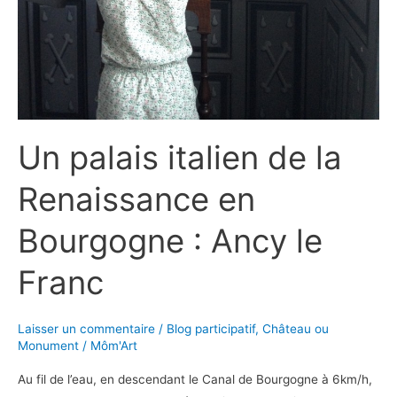
Un palais italien de la
Renaissance en
Bourgogne : Ancy le
Franc
Laisser un commentaire
/
Blog participatif
,
Château ou
Monument
/
Môm'Art
Au fil de l’eau, en descendant le Canal de Bourgogne à 6km/h,