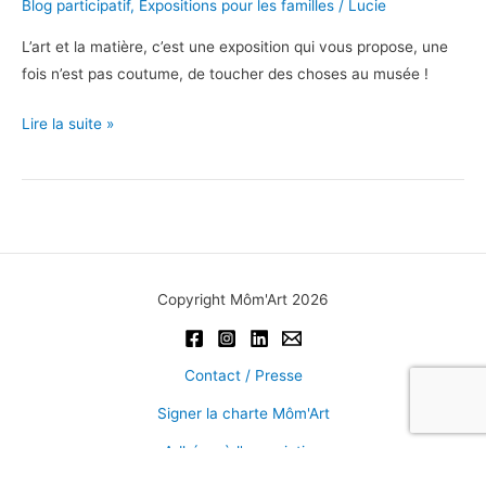
Blog participatif
,
Expositions pour les familles
/
Lucie
L’art et la matière, c’est une exposition qui vous propose, une
fois n’est pas coutume, de toucher des choses au musée !
L’art
Lire la suite »
et
la
matière.
Prière
de
toucher
Copyright Môm'Art 2026
Contact / Presse
Signer la charte Môm'Art
Adhérer à l'association