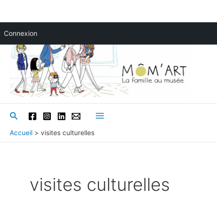
Aller
Connexion
au
contenu
Rechercher
Main
Accueil
visites culturelles
Menu
visites culturelles