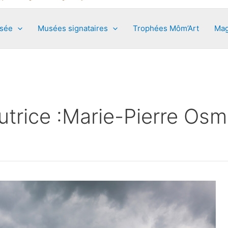
usée
Musées signataires
Trophées Môm’Art
Mag
utrice :Marie-Pierre Os