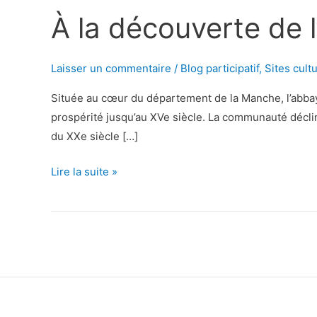
À la découverte de 
Laisser un commentaire
/
Blog participatif
,
Sites cult
Située au cœur du département de la Manche, l’abbay
prospérité jusqu’au XVe siècle. La communauté décline
du XXe siècle […]
À
Lire la suite »
la
découverte
de
l’abbaye
de
Hambye
!