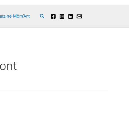
Rechercher
azine Môm’Art
mont