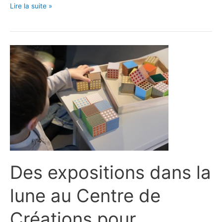
Le
Lire la suite »
numérique,
c’est
fantastique
…
à
Saint-
Ex
!
Des expositions dans la
lune au Centre de
Créations pour