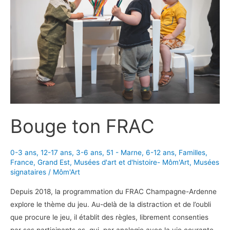
Champagne
et
d’Archéologie
régionale
Bouge ton FRAC
0-3 ans
,
12-17 ans
,
3-6 ans
,
51 - Marne
,
6-12 ans
,
Familles
,
France
,
Grand Est
,
Musées d'art et d'histoire- Môm'Art
,
Musées
signataires
/
Môm'Art
Depuis 2018, la programmation du FRAC Champagne-Ardenne
explore le thème du jeu. Au-delà de la distraction et de l’oubli
que procure le jeu, il établit des règles, librement consenties