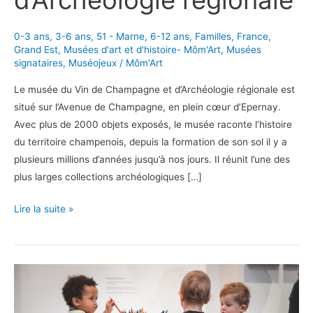
d’Archéologie régionale
0-3 ans
,
3-6 ans
,
51 - Marne
,
6-12 ans
,
Familles
,
France
,
Grand Est
,
Musées d'art et d'histoire- Môm'Art
,
Musées
signataires
,
Muséojeux
/
Môm'Art
Le musée du Vin de Champagne et d’Archéologie régionale est
situé sur l’Avenue de Champagne, en plein cœur d’Epernay.
Avec plus de 2000 objets exposés, le musée raconte l’histoire
du territoire champenois, depuis la formation de son sol il y a
plusieurs millions d’années jusqu’à nos jours. Il réunit l’une des
plus larges collections archéologiques […]
En
Lire la suite »
famille
au
Musée
du
vin
de