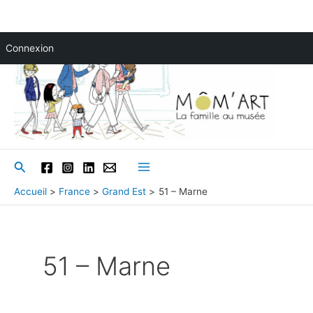
Aller
Connexion
au
contenu
Rechercher
Main
Accueil
France
Grand Est
51 – Marne
Menu
51 – Marne