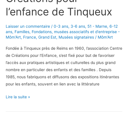
l’enfance de Tinqueux
Laisser un commentaire
/
0-3 ans
,
3-6 ans
,
51 - Marne
,
6-12
ans
,
Familles
,
Fondations, musées associatifs et d'entreprise -
Môm'Art
,
France
,
Grand Est
,
Musées signataires
/
Môm'Art
Fondée à Tinqueux près de Reims en 1960, l’association Centre
de Créations pour l’Enfance, s’est fixé pour but de favoriser
l’accès aux pratiques artistiques et culturelles du plus grand
nombre en particulier des enfants et des familles . Depuis
1985, nous fabriquons et diffusons des expositions itinérantes
pour les enfants, souvent en lien avec la littérature
Des
Lire la suite »
expositions
dans
la
lune