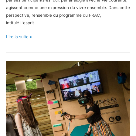
par ses participants·es, qui, par analogie avec la vie courante,
agissent comme une expression du vivre ensemble. Dans cette
perspective, l’ensemble du programme du FRAC,
intitulé L’esprit
Bouge
Lire la suite »
ton
FRAC