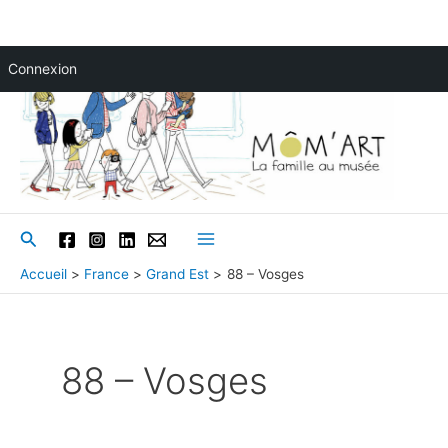
Aller
Connexion
au
contenu
Rechercher
Main
Accueil
France
Grand Est
88 – Vosges
Menu
88 – Vosges