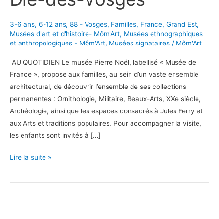
3-6 ans
,
6-12 ans
,
88 - Vosges
,
Familles
,
France
,
Grand Est
,
Musées d'art et d'histoire- Môm'Art
,
Musées ethnographiques
et anthropologiques - Môm'Art
,
Musées signataires
/
Môm'Art
AU QUOTIDIEN Le musée Pierre Noël, labellisé « Musée de
France », propose aux familles, au sein d’un vaste ensemble
architectural, de découvrir l’ensemble de ses collections
permanentes : Ornithologie, Militaire, Beaux-Arts, XXe siècle,
Archéologie, ainsi que les espaces consacrés à Jules Ferry et
aux Arts et traditions populaires. Pour accompagner la visite,
les enfants sont invités à […]
En
Lire la suite »
visite
au
Musée
Pierre-
Noël