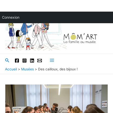
Aller
Connexion
au
contenu
Rechercher
Main
Accueil
Musées
Des cailloux, des bijoux !
Menu