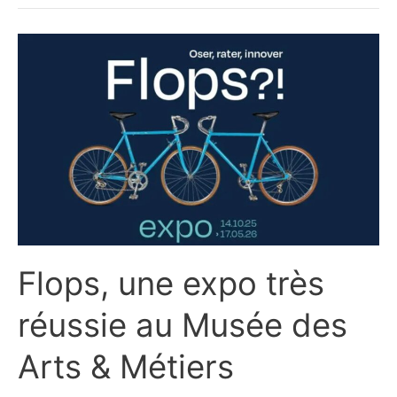
Musée
de
l’Homme
Flops, une expo très
réussie au Musée des
Arts & Métiers