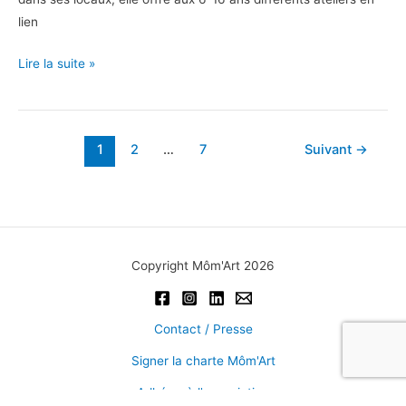
lien
Des
Lire la suite »
cailloux,
des
bijoux
1
2
…
7
Suivant
→
!
Copyright Môm'Art 2026
Contact / Presse
Signer la charte Môm'Art
Adhérer à l'association