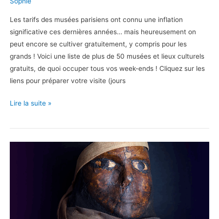
Sophie
Les tarifs des musées parisiens ont connu une inflation
significative ces dernières années… mais heureusement on
peut encore se cultiver gratuitement, y compris pour les
grands ! Voici une liste de plus de 50 musées et lieux culturels
gratuits, de quoi occuper tous vos week-ends ! Cliquez sur les
liens pour préparer votre visite (jours
Se
Lire la suite »
cultiver
gratuitement
en
famille
en
région
parisienne
!