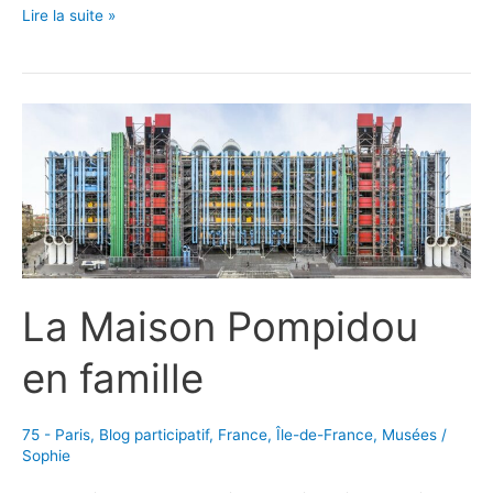
Avec
Lire la suite »
Bébé
au
musée
La Maison Pompidou
en famille
75 - Paris
,
Blog participatif
,
France
,
Île-de-France
,
Musées
/
Sophie