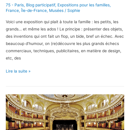
75 - Paris
,
Blog participatif
,
Expositions pour les familles
,
France
,
Île-de-France
,
Musées
/
Sophie
Voici une exposition qui plait à toute la famille : les petits, les
grands… et même les ados ! Le principe : présenter des objets,
des inventions qui ont fait un flop, un bide, bref un échec. Avec
beaucoup d’humour, on (re)découvre les plus grands échecs
commerciaux, techniques, publicitaires, en matière de design,
etc, des
Flops,
Lire la suite »
une
expo
très
réussie
au
Musée
des
Arts