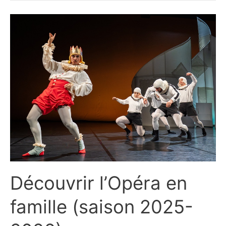
musées
en
famille
Découvrir l’Opéra en
famille (saison 2025-