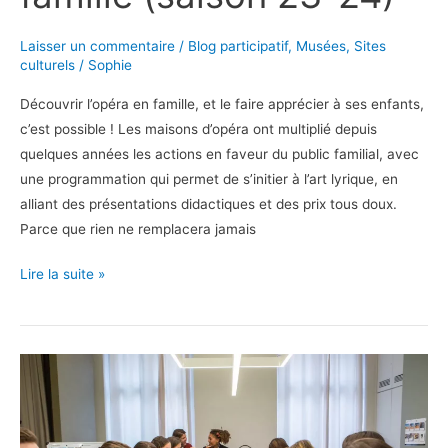
Laisser un commentaire
/
Blog participatif
,
Musées
,
Sites
culturels
/
Sophie
Découvrir l’opéra en famille, et le faire apprécier à ses enfants,
c’est possible ! Les maisons d’opéra ont multiplié depuis
quelques années les actions en faveur du public familial, avec
une programmation qui permet de s’initier à l’art lyrique, en
alliant des présentations didactiques et des prix tous doux.
Parce que rien ne remplacera jamais
Découvrir
Lire la suite »
l’opéra
en
famille
(saison
23-
24)