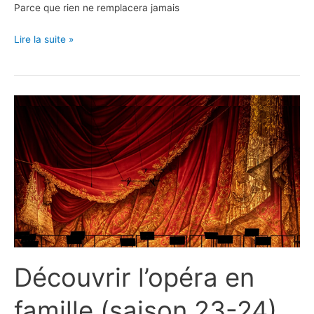
Parce que rien ne remplacera jamais
Découvrir
Lire la suite »
l’Opéra
en
famille
(saison
2024-
2025)
Découvrir l’opéra en
famille (saison 23-24)