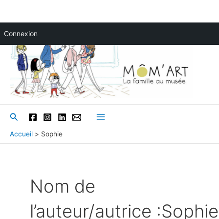
Aller
Connexion
au
contenu
Rechercher
Main
Accueil
Sophie
Menu
Nom de
l’auteur/autrice :Sophie