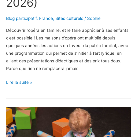
2026)
Blog participatif
,
France
,
Sites culturels
/
Sophie
Découvrir l’opéra en famille, et le faire apprécier à ses enfants,
c’est possible ! Les maisons d’opéra ont multiplié depuis
quelques années les actions en faveur du public familial, avec
une programmation qui permet de s’initier à l’art lyrique, en
alliant des présentations didactiques et des prix tous doux.
Parce que rien ne remplacera jamais
Découvrir
Lire la suite »
l’Opéra
en
famille
(saison
2025-
2026)