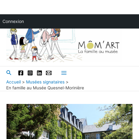
Aller
Connexion
au
contenu
Rechercher
Main
Accueil
Musées signataires
En famille au Musée Quesnel-Morinière
Menu