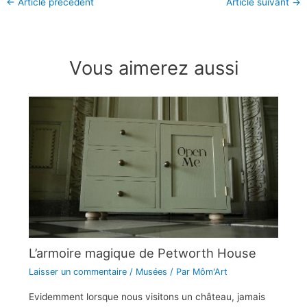
←
Article précédent
Article suivant
→
Vous aimerez aussi
L’armoire magique de Petworth House
Laisser un commentaire
/
Musées
/ Par
Môm'Art
Evidemment lorsque nous visitons un château, jamais