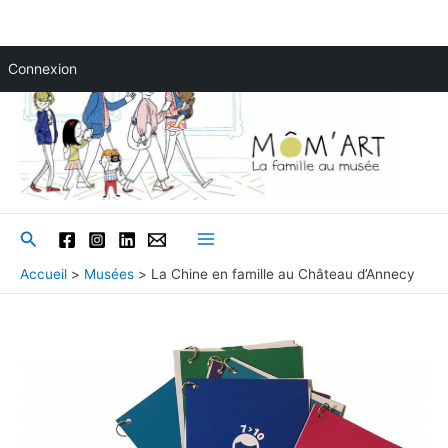
Aller
Connexion
au
contenu
Rechercher
Main
Accueil
Musées
La Chine en famille au Château d’Annecy
Menu