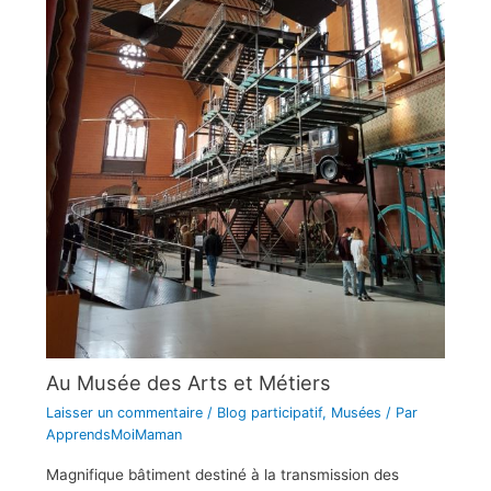
Au Musée des Arts et Métiers
Laisser un commentaire
/
Blog participatif
,
Musées
/ Par
ApprendsMoiMaman
Magnifique bâtiment destiné à la transmission des