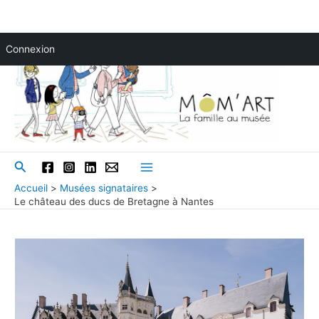
Aller
Connexion
au
contenu
Rechercher
Main
Accueil
Musées signataires
Le château des ducs de Bretagne à Nantes
Menu