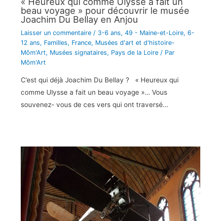
« Heureux qui comme Ulysse a fait un
beau voyage » pour découvrir le musée
Joachim Du Bellay en Anjou
Laisser un commentaire
/
3-6 ans
,
49 - Maine-et-Loire
,
6-
12 ans
,
Familles
,
France
,
Musées d'art et d'histoire-
Môm'Art
,
Musées signataires
,
Pays de la Loire
/ Par
Môm'Art
C’est qui déjà Joachim Du Bellay ? « Heureux qui
comme Ulysse a fait un beau voyage »… Vous
souvenez- vous de ces vers qui ont traversé…