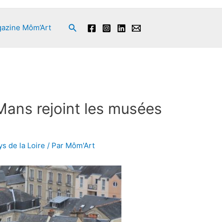
Rechercher
azine Môm’Art
ans rejoint les musées
s de la Loire
/ Par
Môm'Art