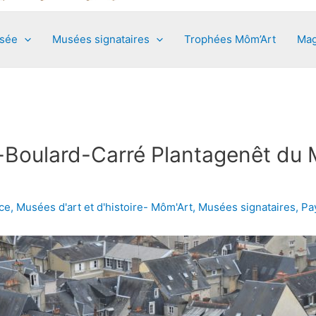
usée
Musées signataires
Trophées Môm’Art
Mag
Boulard-Carré Plantagenêt du M
ce
,
Musées d'art et d'histoire- Môm'Art
,
Musées signataires
,
Pay