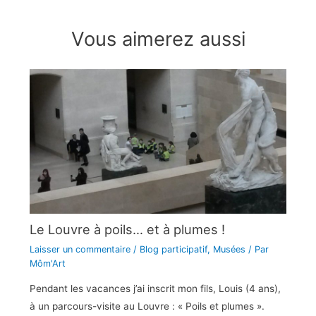
Vous aimerez aussi
Le Louvre à poils… et à plumes !
Laisser un commentaire
/
Blog participatif
,
Musées
/ Par
Môm'Art
Pendant les vacances j’ai inscrit mon fils, Louis (4 ans),
à un parcours-visite au Louvre : « Poils et plumes ».