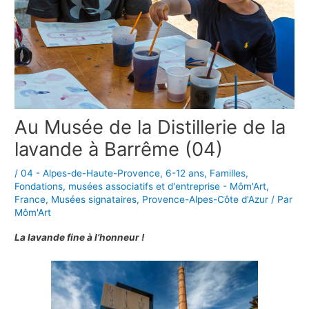
Au Musée de la Distillerie de la
lavande à Barrême (04)
/
04 - Alpes-de-Haute-Provence
,
6-12 ans
,
Familles
,
Fondations, musées associatifs et d'entreprise - Môm'Art
,
France
,
Musées signataires
,
Provence-Alpes-Côte d'Azur
/ Par
Môm'Art
La lavande fine à l’honneur !