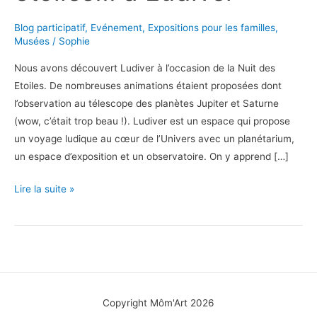
Blog participatif
,
Evénement
,
Expositions pour les familles
,
Musées
/
Sophie
Nous avons découvert Ludiver à l’occasion de la Nuit des
Etoiles. De nombreuses animations étaient proposées dont
l’observation au télescope des planètes Jupiter et Saturne
(wow, c’était trop beau !). Ludiver est un espace qui propose
un voyage ludique au cœur de l’Univers avec un planétarium,
un espace d’exposition et un observatoire. On y apprend […]
Un
Lire la suite »
peu
plus
près
des
étoiles…
à
Copyright Môm'Art 2026
Ludiver