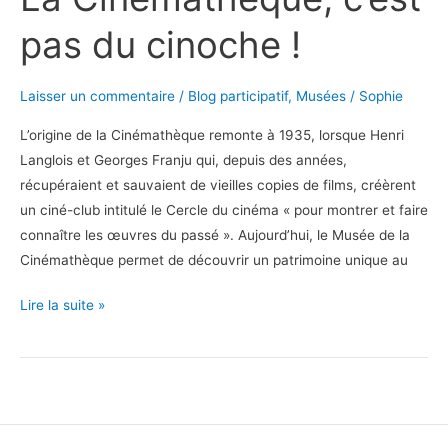
pas du cinoche !
Laisser un commentaire
/
Blog participatif
,
Musées
/
Sophie
L’origine de la Cinémathèque remonte à 1935, lorsque Henri
Langlois et Georges Franju qui, depuis des années,
récupéraient et sauvaient de vieilles copies de films, créèrent
un ciné-club intitulé le Cercle du cinéma « pour montrer et faire
connaître les œuvres du passé ». Aujourd’hui, le Musée de la
Cinémathèque permet de découvrir un patrimoine unique au
La
Lire la suite »
Cinémathèque,
c’est
pas
du
cinoche