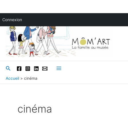
Aller
Connexion
au
contenu
Rechercher
Main
Accueil
cinéma
Menu
cinéma