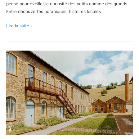
pensé pour éveiller la curiosité des petits comme des grands.
Entre découvertes botaniques, histoires locales
Venir
Lire la suite »
en
famille
au
Musée
de
la
fleur
d’Ollioules
et
de
l’olivier