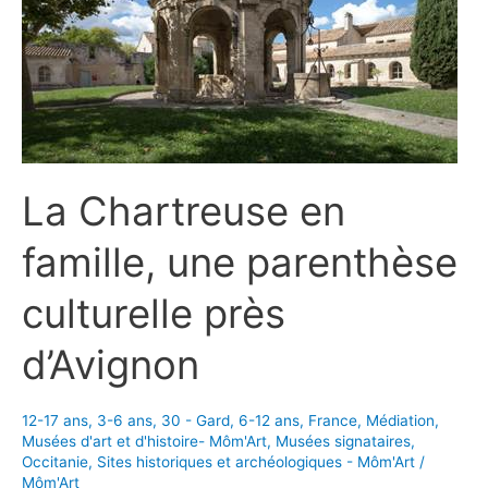
La Chartreuse en
famille, une parenthèse
culturelle près
d’Avignon
12-17 ans
,
3-6 ans
,
30 - Gard
,
6-12 ans
,
France
,
Médiation
,
Musées d'art et d'histoire- Môm'Art
,
Musées signataires
,
Occitanie
,
Sites historiques et archéologiques - Môm'Art
/
Môm'Art