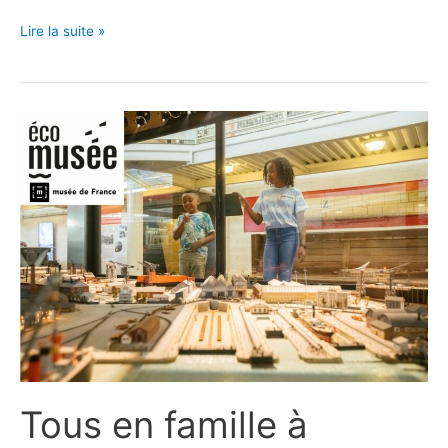
En
Lire la suite »
famille
à
l’Escal’Atlantic,
le
musée
des
paquebots
à
Saint-
Nazaire
!
Tous en famille à