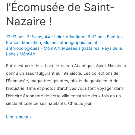
l’Écomusée de Saint-
Nazaire !
12-17 ans
,
3-6 ans
,
44 - Loire-Atlantique
,
6-12 ans
,
Familles
,
France
,
Médiation
,
Musées ethnographiques et
anthropologiques - Môm'Art
,
Musées signataires
,
Pays de la
Loire
/
Môm'Art
Entre estuaire de la Loire et océan Atlantique, Saint-Nazaire a
connu un essor fulgurant au 19e siècle. Les collections de
l’Écomusée, maquettes géantes, objets du quotidien et de
l’industrie, films et photos d’archives vous font voyager dans
l’histoire étonnante de cette ville construite deux fois en un
siècle et celle de ses habitants. Chaque jour,
Tous
Lire la suite »
en
famille