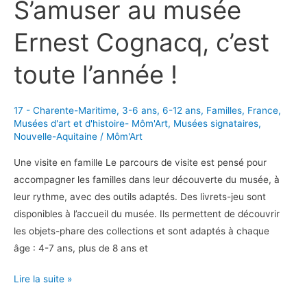
S’amuser au musée
Ernest Cognacq, c’est
toute l’année !
17 - Charente-Maritime
,
3-6 ans
,
6-12 ans
,
Familles
,
France
,
Musées d'art et d'histoire- Môm'Art
,
Musées signataires
,
Nouvelle-Aquitaine
/
Môm'Art
Une visite en famille Le parcours de visite est pensé pour
accompagner les familles dans leur découverte du musée, à
leur rythme, avec des outils adaptés. Des livrets-jeu sont
disponibles à l’accueil du musée. Ils permettent de découvrir
les objets-phare des collections et sont adaptés à chaque
âge : 4-7 ans, plus de 8 ans et
S’amuser
Lire la suite »
au