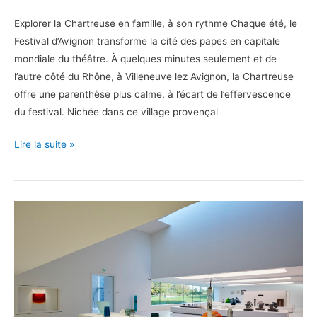
Explorer la Chartreuse en famille, à son rythme Chaque été, le
Festival d’Avignon transforme la cité des papes en capitale
mondiale du théâtre. À quelques minutes seulement et de
l’autre côté du Rhône, à Villeneuve lez Avignon, la Chartreuse
offre une parenthèse plus calme, à l’écart de l’effervescence
du festival. Nichée dans ce village provençal
La
Lire la suite »
Chartreuse
en
famille,
une
parenthèse
culturelle
près
d’Avignon