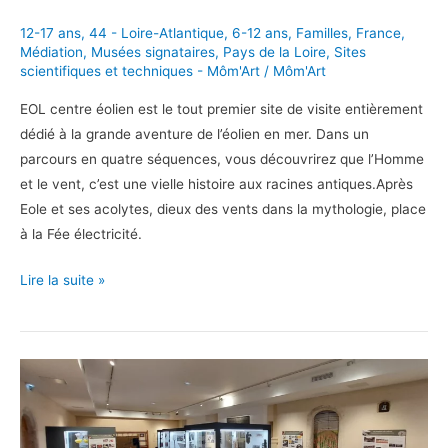
12-17 ans
,
44 - Loire-Atlantique
,
6-12 ans
,
Familles
,
France
,
Médiation
,
Musées signataires
,
Pays de la Loire
,
Sites
scientifiques et techniques - Môm'Art
/
Môm'Art
EOL centre éolien est le tout premier site de visite entièrement
dédié à la grande aventure de l’éolien en mer. Dans un
parcours en quatre séquences, vous découvrirez que l’Homme
et le vent, c’est une vielle histoire aux racines antiques.Après
Eole et ses acolytes, dieux des vents dans la mythologie, place
à la Fée électricité.
Une
Lire la suite »
visite
dans
le
vent
avec
EOL