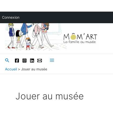
Aller
Connexion
au
contenu
Rechercher
Main
Accueil
Jouer au musée
Menu
Jouer au musée