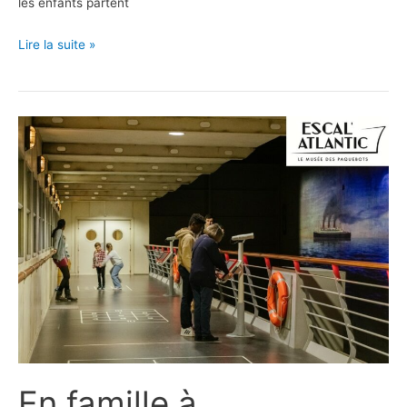
les enfants partent
En
Lire la suite »
famille
au
MusVerre
!
En famille à