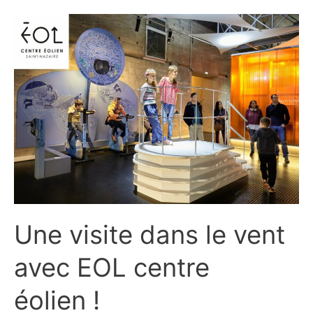
à
l’Écomusée
de
Saint-
Nazaire !
Une visite dans le vent
avec EOL centre
éolien !