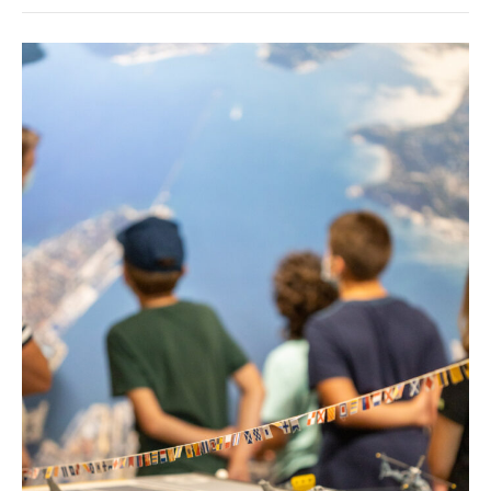
musée
Ernest
Cognacq,
c’est
toute
l’année !