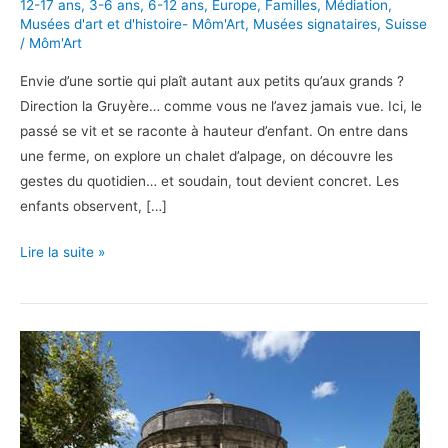
12-17 ans
,
3-6 ans
,
6-12 ans
,
Europe
,
Familles
,
Médiation
,
Musées d'art et d'histoire- Môm'Art
,
Musées signataires
,
Suisse
/
Môm'Art
Envie d’une sortie qui plaît autant aux petits qu’aux grands ?
Direction la Gruyère… comme vous ne l’avez jamais vue. Ici, le
passé se vit et se raconte à hauteur d’enfant. On entre dans
une ferme, on explore un chalet d’alpage, on découvre les
gestes du quotidien… et soudain, tout devient concret. Les
enfants observent, […]
En
Lire la suite »
famille
au
Musée
gruérien
!