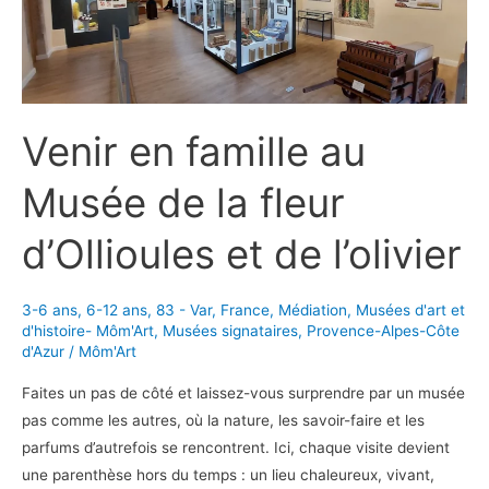
centre
éolien !
Venir en famille au
Musée de la fleur
d’Ollioules et de l’olivier
3-6 ans
,
6-12 ans
,
83 - Var
,
France
,
Médiation
,
Musées d'art et
d'histoire- Môm'Art
,
Musées signataires
,
Provence-Alpes-Côte
d'Azur
/
Môm'Art
Faites un pas de côté et laissez-vous surprendre par un musée
pas comme les autres, où la nature, les savoir-faire et les
parfums d’autrefois se rencontrent. Ici, chaque visite devient
une parenthèse hors du temps : un lieu chaleureux, vivant,