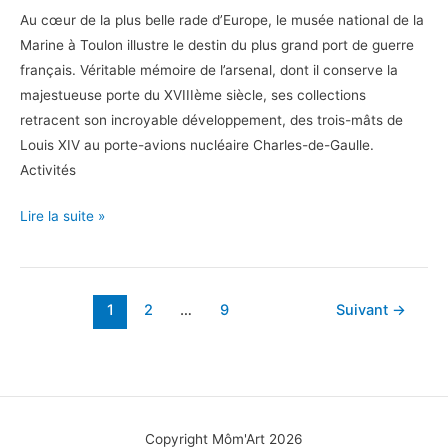
Au cœur de la plus belle rade d’Europe, le musée national de la
Marine à Toulon illustre le destin du plus grand port de guerre
français. Véritable mémoire de l’arsenal, dont il conserve la
majestueuse porte du XVIIIème siècle, ses collections
retracent son incroyable développement, des trois-mâts de
Louis XIV au porte-avions nucléaire Charles-de-Gaulle.
Activités
Cap
Lire la suite »
sur
le
musée
1
2
…
9
Suivant
→
national
de
la
Marine
à
Copyright Môm'Art 2026
Toulon !