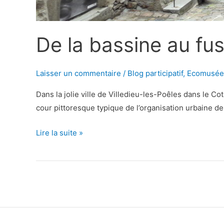
De la bassine au fus
Laisser un commentaire
/
Blog participatif
,
Ecomusée
Dans la jolie ville de Villedieu-les-Poêles dans le Co
cour pittoresque typique de l’organisation urbaine de l
De
Lire la suite »
la
bassine
au
fuseau
:
l’artisanat