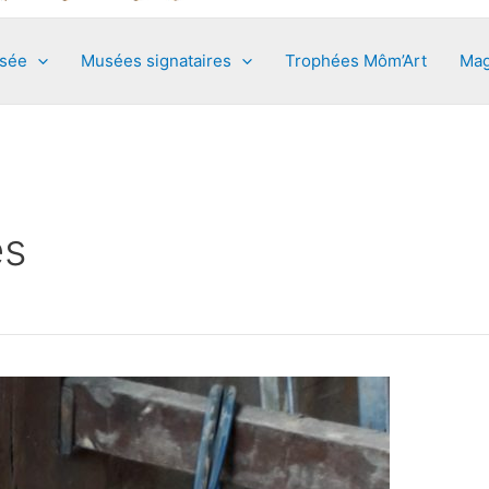
usée
Musées signataires
Trophées Môm’Art
Mag
es