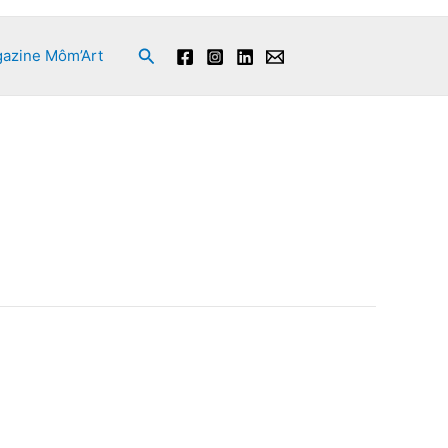
Rechercher
azine Môm’Art