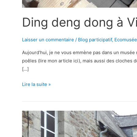
Ding deng dong à Vi
Laisser un commentaire
/
Blog participatif
,
Ecomusée
Aujourd’hui, je ne vous emmène pas dans un musée mai
poêles (lire mon article ici), mais aussi des cloches 
[…]
Ding
Lire la suite »
deng
dong
à
Villedieu-
les-
Poêles