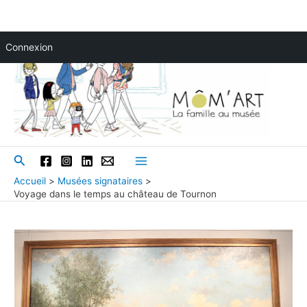
Aller
Connexion
au
contenu
Rechercher
Main
Accueil
Musées signataires
Voyage dans le temps au château de Tournon
Menu