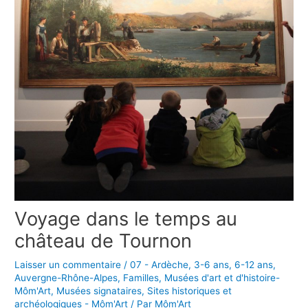
Voyage dans le temps au
château de Tournon
Laisser un commentaire
/
07 - Ardèche
,
3-6 ans
,
6-12 ans
,
Auvergne-Rhône-Alpes
,
Familles
,
Musées d'art et d'histoire-
Môm'Art
,
Musées signataires
,
Sites historiques et
archéologiques - Môm'Art
/ Par
Môm'Art