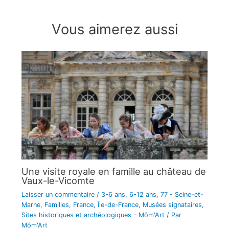
Vous aimerez aussi
Une visite royale en famille au château de
Vaux-le-Vicomte
Laisser un commentaire
/
3-6 ans
,
6-12 ans
,
77 - Seine-et-
Marne
,
Familles
,
France
,
Île-de-France
,
Musées signataires
,
Sites historiques et archéologiques - Môm'Art
/ Par
Môm'Art