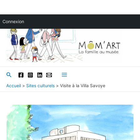
Aller
Connexion
au
contenu
Rechercher
Main
Accueil
Sites culturels
Visite à la Villa Savoye
Menu