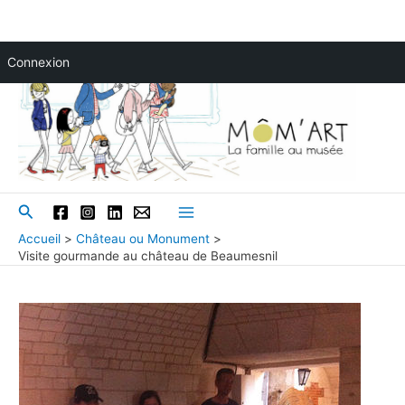
Aller
Connexion
au
contenu
Rechercher
Main
Accueil
Château ou Monument
Visite gourmande au château de Beaumesnil
Menu