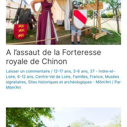
A l’assaut de la Forteresse
royale de Chinon
Laisser un commentaire
/
12-17 ans
,
3-6 ans
,
37 - Indre-et-
Loire
,
6-12 ans
,
Centre-Val de Loire
,
Familles
,
France
,
Musées
signataires
,
Sites historiques et archéologiques - Môm'Art
/ Par
Môm'Art