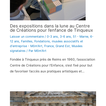
Des expositions dans la lune au Centre
de Créations pour l’enfance de Tinqueux
Laisser un commentaire
/
0-3 ans
,
3-6 ans
,
51 - Marne
,
6-
12 ans
,
Familles
,
Fondations, musées associatifs et
d'entreprise - Môm'Art
,
France
,
Grand Est
,
Musées
signataires
/ Par
Môm'Art
Fondée à Tinqueux près de Reims en 1960, l’association
Centre de Créations pour l’Enfance, s’est fixé pour but
de favoriser l’accès aux pratiques artistiques et…