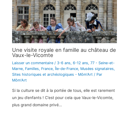
Une visite royale en famille au château de
Vaux-le-Vicomte
Laisser un commentaire
/
3-6 ans
,
6-12 ans
,
77 - Seine-et-
Marne
,
Familles
,
France
,
Île-de-France
,
Musées signataires
,
Sites historiques et archéologiques - Môm'Art
/ Par
Môm'Art
Si la culture se dit à la portée de tous, elle est rarement
un jeu d’enfants ! C’est pour cela que Vaux-le-Vicomte,
plus grand domaine privé…