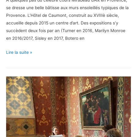
A quelques pas du célèbre cours Mirabeau d’Aix en Provence,
se dresse une belle bâtisse aux murs ensoleillés typiques de la
Provence. L’Hôtel de Caumont, construit au XVIIIè siècle,
accueille depuis 2015 un centre d’art. Des expositions s’y
succèdent deux fois par an (Turner en 2016, Marilyn Monroe
en 2016/2017, Sisley en 2017, Botero en
L’Hôtel
Lire la suite »
de
Caumont
à
Aix
en
Provence