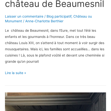
château de Beaumesnil
Laisser un commentaire
/
Blog participatif
,
Château ou
Monument
/
Anne-Charlotte Berthier
Le château de Beaumesnil, dans l’Eure, met tout l’été les
enfants et les gourmands à l’honneur. Dans ce très beau
château Louis XIII, on s’attend à tout moment à voir surgir des
mousquetaires. Mais ici, les familles sont accueillies… dans les
cuisines ! Là, sous le plafond voûté et devant une cheminée si
grande qu’on pourrait
Visite
Lire la suite »
gourmande
au
château
de
Beaumesnil