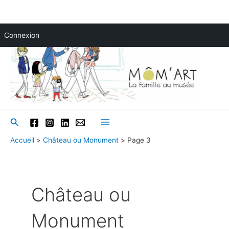
Aller
Connexion
au
contenu
Rechercher
Main
Accueil
Château ou Monument
Page 3
Menu
Château ou
Monument