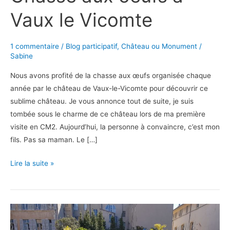
Vaux le Vicomte
1 commentaire
/
Blog participatif
,
Château ou Monument
/
Sabine
Nous avons profité de la chasse aux œufs organisée chaque
année par le château de Vaux-le-Vicomte pour découvrir ce
sublime château. Je vous annonce tout de suite, je suis
tombée sous le charme de ce château lors de ma première
visite en CM2. Aujourd’hui, la personne à convaincre, c’est mon
fils. Pas sa maman. Le […]
Chasse
Lire la suite »
aux
oeufs
à
Vaux
le