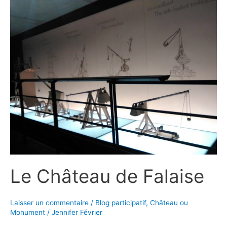
au
Château
de
Canon
Le Château de Falaise
Laisser un commentaire
/
Blog participatif
,
Château ou
Monument
/
Jennifer Février