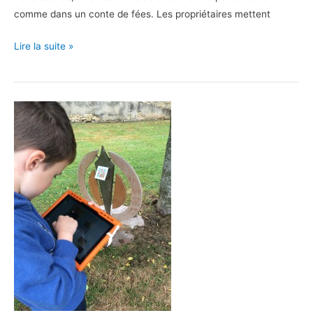
comme dans un conte de fées. Les propriétaires mettent
Le
Lire la suite »
Château
des
Milandes