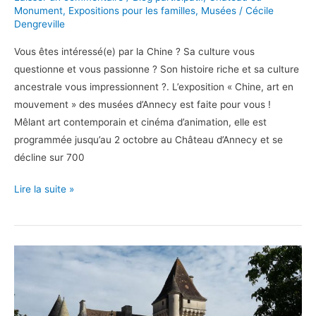
Monument
,
Expositions pour les familles
,
Musées
/
Cécile
Dengreville
Vous êtes intéressé(e) par la Chine ? Sa culture vous
questionne et vous passionne ? Son histoire riche et sa culture
ancestrale vous impressionnent ?. L’exposition « Chine, art en
mouvement » des musées d’Annecy est faite pour vous !
Mêlant art contemporain et cinéma d’animation, elle est
programmée jusqu’au 2 octobre au Château d’Annecy et se
décline sur 700
La
Lire la suite »
Chine
en
famille
au
Château
d’Annecy