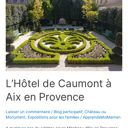
Vicomte
L’Hôtel de Caumont à
Aix en Provence
Laisser un commentaire
/
Blog participatif
,
Château ou
Monument
,
Expositions pour les familles
/
ApprendsMoiMaman