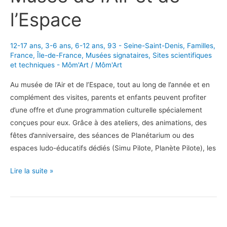
l’Espace
12-17 ans
,
3-6 ans
,
6-12 ans
,
93 - Seine-Saint-Denis
,
Familles
,
France
,
Île-de-France
,
Musées signataires
,
Sites scientifiques
et techniques - Môm'Art
/
Môm'Art
Au musée de l’Air et de l’Espace, tout au long de l’année et en
complément des visites, parents et enfants peuvent profiter
d’une offre et d’une programmation culturelle spécialement
conçues pour eux. Grâce à des ateliers, des animations, des
fêtes d’anniversaire, des séances de Planétarium ou des
espaces ludo-éducatifs dédiés (Simu Pilote, Planète Pilote), les
Musée
Lire la suite »
de
l’Air
et
de