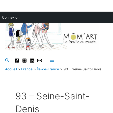
Aller
Connexion
au
contenu
Rechercher
Main
Accueil
France
Île-de-France
93 – Seine-Saint-Denis
Menu
93 – Seine-Saint-
Denis