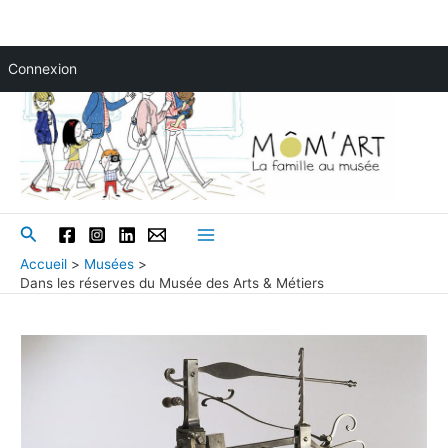
Aller
Connexion
au
contenu
Rechercher
Main
Accueil
Musées
Dans les réserves du Musée des Arts & Métiers
Menu