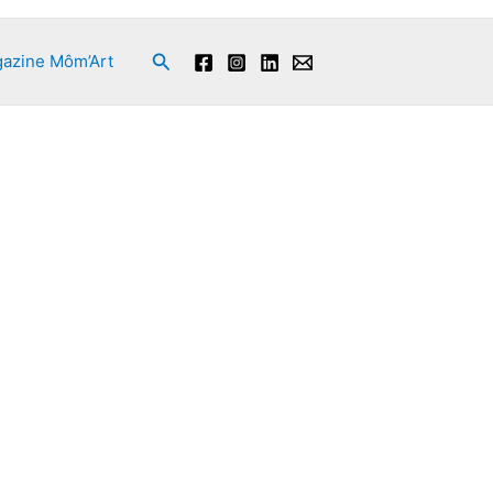
Rechercher
azine Môm’Art