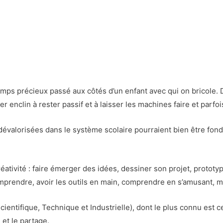
mps précieux passé aux côtés d’un enfant avec qui on bricole. D
er enclin à rester passif et à laisser les machines faire et parfoi
i dévalorisées dans le système scolaire pourraient bien être fo
éativité : faire émerger des idées, dessiner son projet, protot
mprendre, avoir les outils en main, comprendre en s’amusant, met
ientifique, Technique et Industrielle), dont le plus connu est c
é et le partage.