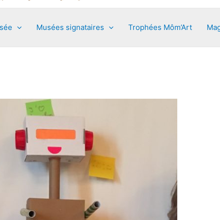
usée
Musées signataires
Trophées Môm’Art
Mag