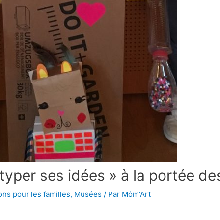
yper ses idées » à la portée de
ons pour les familles
,
Musées
/ Par
Môm'Art